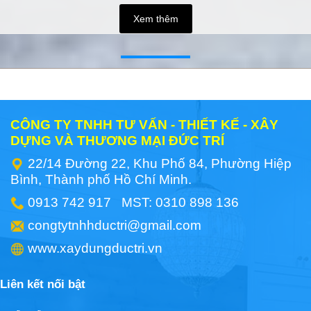
Xem thêm
CÔNG TY TNHH TƯ VẤN - THIẾT KẾ - XÂY
DỰNG VÀ THƯƠNG MẠI ĐỨC TRÍ
22/14 Đường 22, Khu Phố 84, Phường Hiệp
Bình, Thành phố Hồ Chí Minh.
0913 742 917 MST: 0310 898 136
congtytnhhductri@gmail.com
www.xaydungductri.vn
Liên kết nối bật