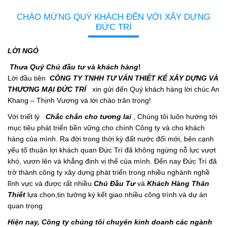
CHÀO MỪNG QUÝ KHÁCH ĐẾN VỚI XÂY DỰNG
ĐỨC TRÍ
LỜI NGỎ
Thưa Quý Chủ đầu tư và khách hàng
!
Lời đầu tiên
CÔNG TY TNHH TƯ VẤN THIẾT KẾ XÂY DỰNG VÀ
THƯƠNG MẠI ĐỨC TRÍ
xin gửi đến Quý khách hàng lời chúc An
Khang – Thịnh Vượng và lời chào trân trọng!
Với triết lý
Chắc chắn cho tương lai
, Chúng tôi luôn hướng tới
mục tiêu phát triển bền vững cho chính Công ty và cho khách
hàng của mình. Ra đời trong thời kỳ đất nước đổi mới, bên cạnh
yếu tố thuận lợi khách quan Đức Trí đã không ngừng nỗ lực vượt
khó, vươn lên và khẳng định vị thế của mình. Đến nay Đức Trí đã
trở thành công ty xây dựng phát triển trong nhiều nghành nghề
lĩnh vực và được rất nhiều
Chủ Đầu Tư
và
Khách Hàng
Thân
Thiết
lựa chọn,tin tưởng ký kết giao nhiều công trình và dự án
quan trọng
Hiện nay, Công ty chúng tôi chuyên kinh doanh các ngành