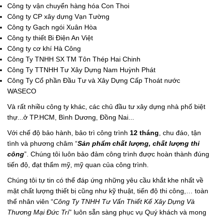
Công ty vận chuyển hàng hóa Con Thoi
Công ty CP xây dựng Vạn Tường
Công ty Gạch ngói Xuân Hòa
Công ty thiết Bi Điện An Việt
Công ty cơ khí Hà Công
Công Ty TNHH SX TM Tôn Thép Hai Chinh
Công Ty TTNHH Tư Xây Dựng Nam Huỳnh Phát
Công Ty Cổ phần Đầu Tư và Xây Dựng Cấp Thoát nước
WASECO
Và rất nhiều công ty khác, các chủ đầu tư xây dựng nhà phố biệt
thự...ở TP.HCM, Bình Dương, Đồng Nai...
Với chế độ bảo hành, bảo trì công trình
12 tháng
, chu đáo, tận
tình và phương châm “
Sản phẩm chất lượng, chất lượng thi
công
”. Chúng tôi luôn bảo đảm công trình được hoàn thành đúng
tiến độ, đạt thẩm mỹ, mỹ quan của công trình.
Chúng tôi tự tin có thể đáp ứng những yêu cầu khắt khe nhất về
mặt chất lượng thiết bị cũng như kỹ thuật, tiến độ thi công,… toàn
thể nhân viên “
Công Ty TNHH Tư Vấn Thiết Kế Xây Dựng Và
Thương Mại Đức Trí
” luôn sẵn sàng phục vụ Quý khách và mong