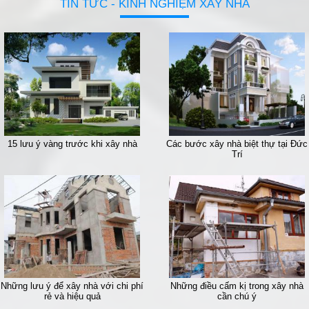
TIN TỨC - KINH NGHIỆM XÂY NHÀ
15 lưu ý vàng trước khi xây nhà
Các bước xây nhà biệt thự tại Đức
Trí
Những lưu ý để xây nhà với chi phí
Những điều cấm kị trong xây nhà
rẻ và hiệu quả
cần chú ý