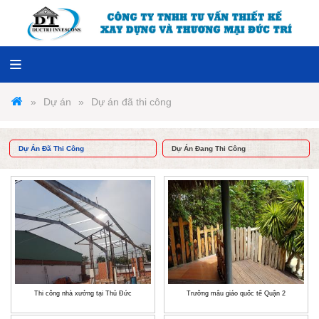
Dự án
Dự án đã thi công
Dự Án Đã Thi Công
Dự Án Đang Thi Công
Thi công nhà xưởng tại Thủ Đức
Trưỡng mẫu giáo quốc tế Quận 2