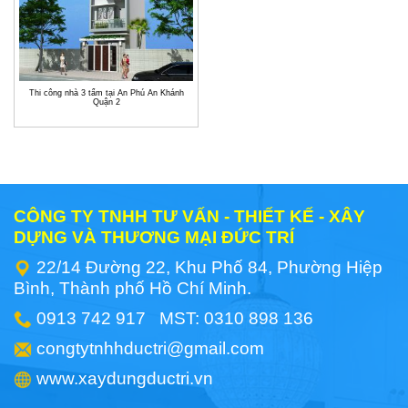
Thi công nhà 3 tấm tại An Phú An Khánh
Quận 2
CÔNG TY TNHH TƯ VẤN - THIẾT KẾ - XÂY
DỰNG VÀ THƯƠNG MẠI ĐỨC TRÍ
22/14 Đường 22, Khu Phố 84, Phường Hiệp
Bình, Thành phố Hồ Chí Minh.
0913 742 917 MST: 0310 898 136
congtytnhhductri@gmail.com
www.xaydungductri.vn