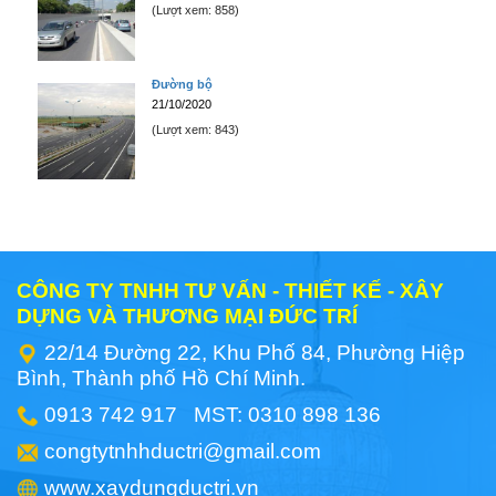
(Lượt xem: 858)
Đường bộ
21/10/2020
(Lượt xem: 843)
CÔNG TY TNHH TƯ VẤN - THIẾT KẾ - XÂY
DỰNG VÀ THƯƠNG MẠI ĐỨC TRÍ
22/14 Đường 22, Khu Phố 84, Phường Hiệp
Bình, Thành phố Hồ Chí Minh.
0913 742 917 MST: 0310 898 136
congtytnhhductri@gmail.com
www.xaydungductri.vn