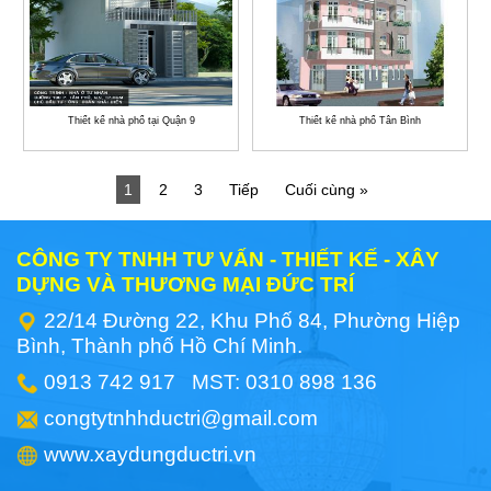
Thiết kế nhà phố tại Quận 9
Thiết kế nhà phố Tân Bình
1
2
3
Tiếp
Cuối cùng »
CÔNG TY TNHH TƯ VẤN - THIẾT KẾ - XÂY
DỰNG VÀ THƯƠNG MẠI ĐỨC TRÍ
22/14 Đường 22, Khu Phố 84, Phường Hiệp
Bình, Thành phố Hồ Chí Minh.
0913 742 917 MST: 0310 898 136
congtytnhhductri@gmail.com
www.xaydungductri.vn