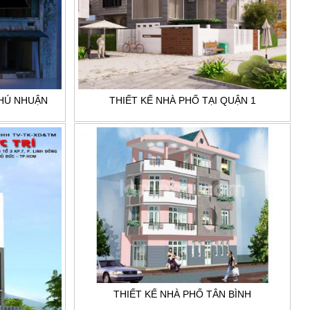
PHÚ NHUẬN
THIẾT KẾ NHÀ PHỐ TẠI QUẬN 1
THIẾT KẾ NHÀ PHỐ TÂN BÌNH