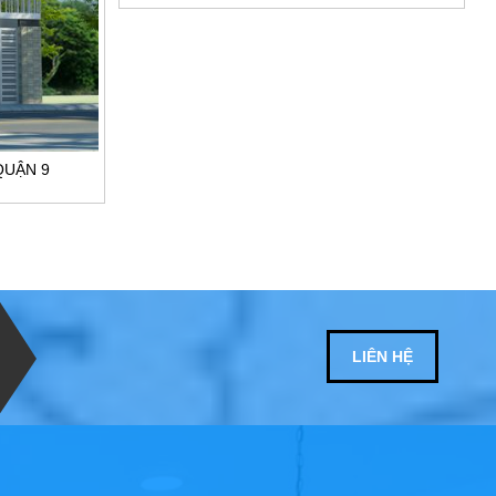
QUẬN 9
LIÊN HỆ