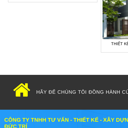
THIẾT K
HÃY ĐỂ CHÚNG TÔI ĐỒNG HÀNH C
CÔNG TY TNHH TƯ VẤN - THIẾT KẾ - XÂY D
ĐỨC TRÍ