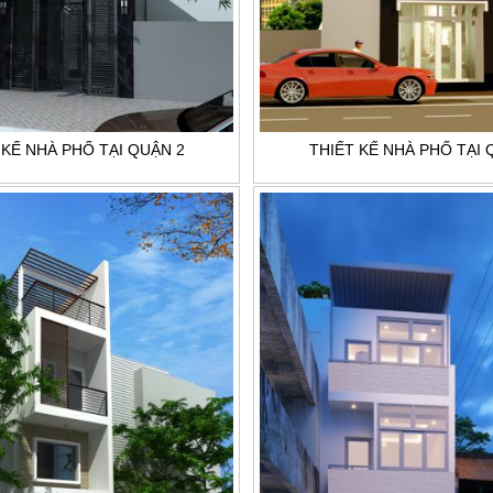
 KẾ NHÀ PHỐ TẠI QUẬN 2
THIẾT KẾ NHÀ PHỐ TẠI 