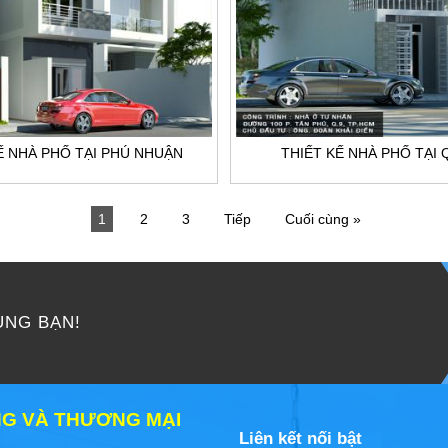
Ế NHÀ PHỐ TẠI PHÚ NHUẬN
THIẾT KẾ NHÀ PHỐ TẠI 
1
2
3
Tiếp
Cuối cùng »
ÙNG BẠN!
ỰNG VÀ THƯƠNG MẠI
Liên kết nối bật