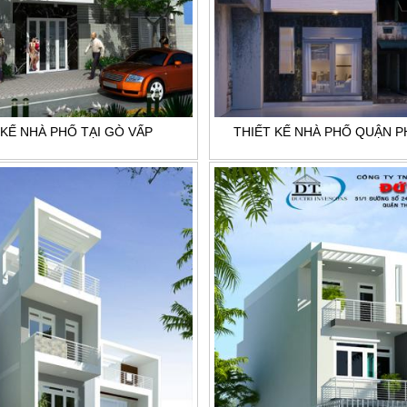
 KẾ NHÀ PHỐ TẠI GÒ VẤP
THIẾT KẾ NHÀ PHỐ QUẬN 