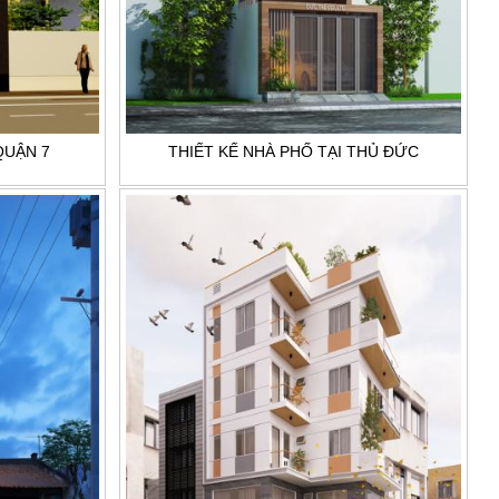
QUẬN 7
THIẾT KẾ NHÀ PHỐ TẠI THỦ ĐỨC