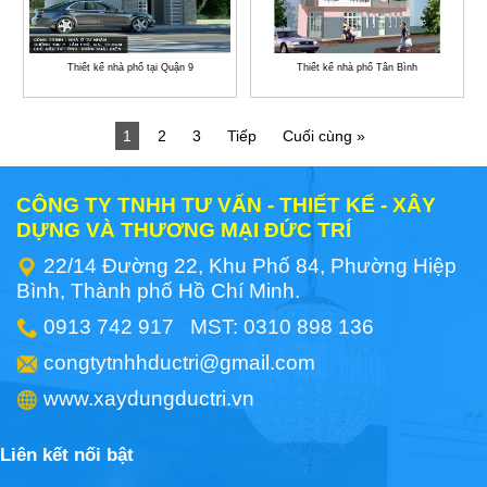
Thiết kế nhà phố tại Quận 9
Thiết kế nhà phố Tân Bình
1
2
3
Tiếp
Cuối cùng »
CÔNG TY TNHH TƯ VẤN - THIẾT KẾ - XÂY
DỰNG VÀ THƯƠNG MẠI ĐỨC TRÍ
22/14 Đường 22, Khu Phố 84, Phường Hiệp
Bình, Thành phố Hồ Chí Minh.
0913 742 917 MST: 0310 898 136
congtytnhhductri@gmail.com
www.xaydungductri.vn
Liên kết nối bật