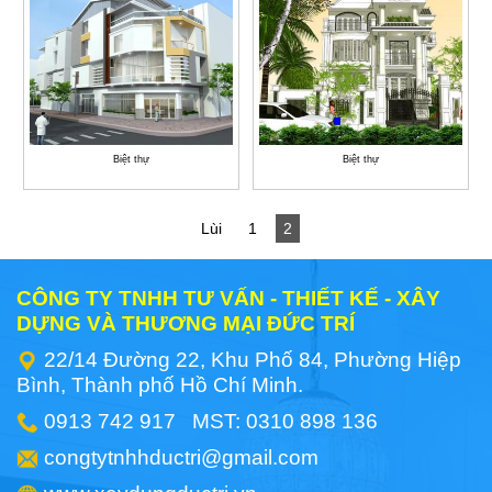
Biệt thự
Biệt thự
Lùi
1
2
CÔNG TY TNHH TƯ VẤN - THIẾT KẾ - XÂY
DỰNG VÀ THƯƠNG MẠI ĐỨC TRÍ
22/14 Đường 22, Khu Phố 84, Phường Hiệp
Bình, Thành phố Hồ Chí Minh.
0913 742 917 MST: 0310 898 136
congtytnhhductri@gmail.com