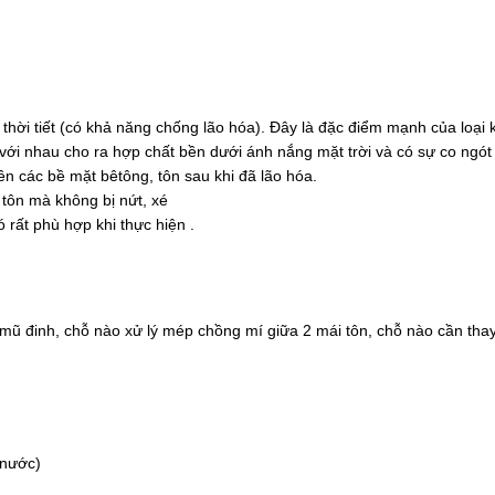
i thời tiết (có khả năng chống lão hóa). Đây là đặc điểm mạnh của loại
với nhau cho ra hợp chất bền dưới ánh nắng mặt trời và có sự co ngót 
n các bề mặt bêtông, tôn sau khi đã lão hóa.
 tôn mà không bị nứt, xé
 rất phù hợp khi thực hiện .
lý mũ đinh, chỗ nào xử lý mép chồng mí giữa 2 mái tôn, chỗ nào cần thay
 nước)