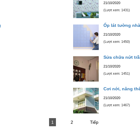
21/10/2020
(Lượt xem: 1431)
g
Ốp lát tường nhà
21/10/2020
(Lượt xem: 1450)
Sửa chữa nứt tr
21/10/2020
(Lượt xem: 1451)
Cơi nới, nâng th
21/10/2020
(Lượt xem: 1467)
1
2
Tiếp