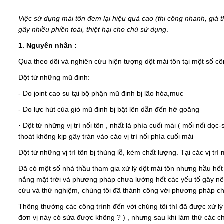
Việc sử dụng mái tôn đem lại hiệu quả cao (thi công nhanh, giá 
gây nhiều phiền toái, thiệt hại cho chủ sử dụng
.
1. Nguyên nhân :
Qua theo dõi và nghiên cứu hiện tượng dột mái tôn tại một số cô
Dột từ những mũ đinh:
- Do joint cao su tại bộ phận mũ đinh bị lão hóa,muc
- Do lực hút của gió mũ đinh bị bật lên dẫn đến hở goăng
· Dột từ những vị trí nối tôn , nhất là phía cuối mái ( mối nối 
thoát không kịp gây tràn vào cáo vị trí nối phía cuối mái
Dột từ những vị trí tôn bị thủng lỗ, kém chất lượng. Tại các vị trí
Đã có một số nhà thầu tham gia xử lý dột mái tôn nhưng hầu hết 
nắng mặt trời và phương pháp chưa lường hết các yếu tố gây nên
cứu và thử nghiệm, chúng tôi đã thành công với phương pháp ch
Thông thường các công trình đến với chúng tôi thì đã được xử lý
đơn vị này có sửa được không ? ) , nhưng sau khi làm thử các ch