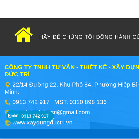
HÃY ĐỂ CHÚNG TÔI ĐỒNG HÀNH C
CÔNG TY TNHH TƯ VẤN - THIẾT KẾ - XÂY D
ĐỨC TRÍ
22/14 Đường 22, Khu Phố 84, Phường Hiệp Bì
Minh.
0913 742 917 MST: 0310 898 136
congtytnhhductri@gmail.com
0913 742 917
www.xaydungductri.vn