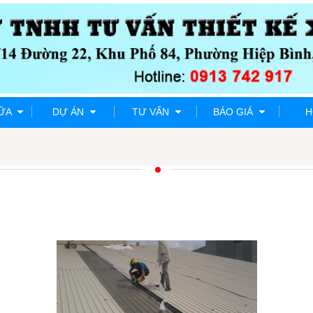
HỮA
DỰ ÁN
TƯ VẤN
BÁO GIÁ
H