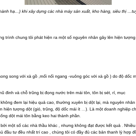
thành hạ…) khi xây dựng các nhà máy sản xuất, kho hàng, siêu thị …tuy
ng trình chung tôi phát hiện ra một số nguyên nhân gây lên hiện tượng
dọc-song song với xà gồ ,mối nối ngang -vuông góc với xà gồ ) do độ dốc
 mũ đinh và chỗ trũng bị đọng nước trên mái tôn, tôn bị sét, rỉ, mục
không đem lại hiệu quả cao, thường xuyên bị dột lại, mà nguyên nhân c
 hiện tượng dột (gió, trũng, độ dốc mái ít …). Là một doanh nghiệp c
ống dột mái tôn bằng keo hai thành phần.
 bởi một số các nhà thầu khác , nhưng không đạt được kết quả . Nhiều
ủ đầu tư đều nhất trí cao , chúng tôi có đầy đủ các bản thanh lý hợp đ