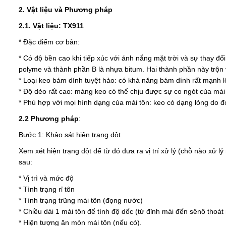
2. Vật liệu và Phương pháp
2.1. Vật liệu: TX911
* Đặc điểm cơ bản:
* Có độ bền cao khi tiếp xúc với ánh nắng mặt trời và sự thay đổ
polyme và thành phần B là nhựa bitum. Hai thành phần này trộn 
* Loại keo bám dính tuyệt hảo: có khả năng bám dính rất mạnh lê
* Độ dẻo rất cao: màng keo có thể chịu được sự co ngót của mái
* Phù hợp với mọi hình dạng của mái tôn: keo có dạng lỏng do đó
2.2 Phương pháp
:
Bước 1: Khảo sát hiện trạng dột
Xem xét hiện trạng dột để từ đó đưa ra vị trí xử lý (chỗ nào xử 
sau:
* Vị trì và mức độ
* Tình trạng rỉ tôn
* Tình trạng trũng mái tôn (đọng nước)
* Chiều dài 1 mái tôn để tính độ dốc (từ đỉnh mái đến sênô thoát
* Hiện tượng ăn mòn mái tôn (nếu có).