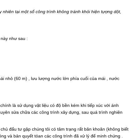
 nhiên tại một số công trình không tránh khỏi hiện tựợng dột,
 này như sau :
 mái nhỏ (60 m) , lưu lượng nước lớn phía cuối của mái , nước
hính là sử dụng vật liệu có độ bền kém khi tiếp xúc với ánh
huyên sửa chữa các công trình xây dựng, sau quá trình nghiên
 chủ đẩu tư gặp chúng tôi có tâm trạng rất băn khoăn (không biết
ồng và bản quyết tóan các công trình đã xử lý để minh chứng .