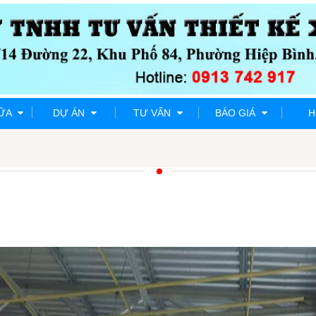
HỮA
DỰ ÁN
TƯ VẤN
BÁO GIÁ
H