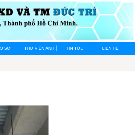
Ồ SƠ
THƯ VIỆN ẢNH
TIN TỨC
LIÊN HỆ