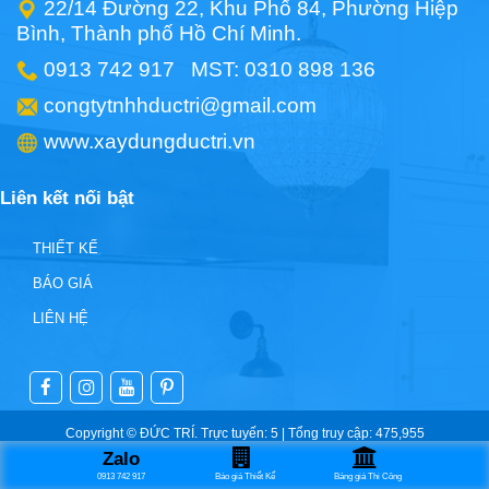
22/14 Đường 22, Khu Phố 84, Phường Hiệp
Bình, Thành phố Hồ Chí Minh.
0913 742 917 MST: 0310 898 136
congtytnhhductri@gmail.com
www.xaydungductri.vn
Liên kết nối bật
THIẾT KẾ
BÁO GIÁ
LIÊN HỆ
Copyright © ĐỨC TRÍ. Trực tuyến: 5 | Tổng truy cập: 475,955
Zalo
0913 742 917
Báo giá Thiết Kế
Bảng giá Thi Công