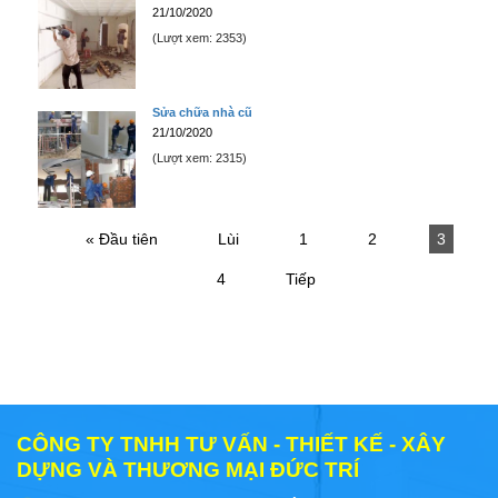
21/10/2020
(Lượt xem: 2353)
Sửa chữa nhà cũ
21/10/2020
(Lượt xem: 2315)
« Đầu tiên
Lùi
1
2
3
4
Tiếp
CÔNG TY TNHH TƯ VẤN - THIẾT KẾ - XÂY
DỰNG VÀ THƯƠNG MẠI ĐỨC TRÍ