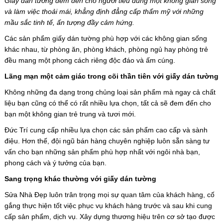
Giấy dán tường đem đến cho người tiêu dùng một không gian sống
và làm việc thoải mái, khẳng định đẳng cấp thẩm mỹ với những
mầu sắc tinh tế, ấn tượng đầy cảm hứng.
Các sản phẩm giấy dán tường phù hợp với các không gian sống
khác nhau, từ phòng ăn, phòng khách, phòng ngủ hay phòng trẻ
đều mang một phong cách riêng độc đáo và ấm cúng.
Lãng mạn một cảm giác trong cõi thần tiên với giấy dán tường
Không những đa dạng trong chủng loại sản phẩm mà ngay cả chất
liệu bạn cũng có thể có rất nhiều lựa chọn, tất cả sẽ đem đến cho
bạn một không gian trẻ trung và tươi mới.
Đức Trí cung cấp nhiều lựa chọn các sản phẩm cao cấp và sành
điệu. Hơn thế, đội ngũ bán hàng chuyên nghiệp luôn sẵn sàng tư
vấn cho bạn những sản phẩm phù hợp nhất với ngôi nhà bạn,
phong cách và ý tưởng của bạn.
Sang trọng khác thường với giấy dán tường
Sửa Nhà Đẹp luôn trân trọng mọi sự quan tâm của khách hàng, cố
gắng thực hiện tốt việc phục vụ khách hàng trước và sau khi cung
cấp sản phẩm, dịch vụ. Xây dựng thương hiệu trên cơ sở tạo được